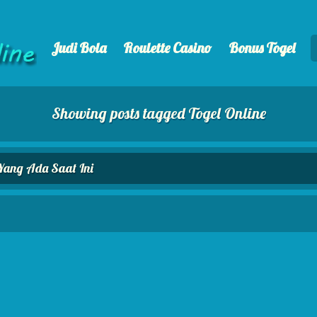
Judi Bola
Roulette Casino
Bonus Togel
Showing posts tagged Togel Online
 Yang Ada Saat Ini