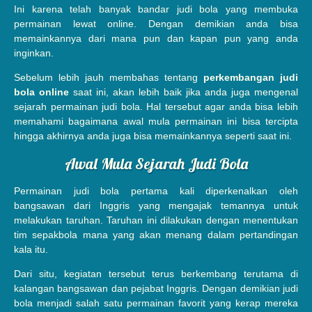
Ini karena telah banyak bandar judi bola yang membuka
permainan lewat online. Dengan demikian anda bisa
memainkannya dari mana pun dan kapan pun yang anda
inginkan.
Sebelum lebih jauh membahas tentang
perkembangan judi
bola online
saat ini, akan lebih baik jika anda juga mengenal
sejarah permainan judi bola. Hal tersebut agar anda bisa lebih
memahami bagaimana awal mula permainan ini bisa tercipta
hingga akhirnya anda juga bisa memainkannya seperti saat ini.
Awal Mula Sejarah Judi Bola
Permainan judi bola pertama kali diperkenalkan oleh
bangsawan dari Inggris yang mengajak temannya untuk
melakukan taruhan. Taruhan ini dilakukan dengan menentukan
tim sepakbola mana yang akan menang dalam pertandingan
kala itu.
Dari situ, kegiatan tersebut terus berkembang terutama di
kalangan bangsawan dan pejabat Inggris. Dengan demikian judi
bola menjadi salah satu permainan favorit yang kerap mereka