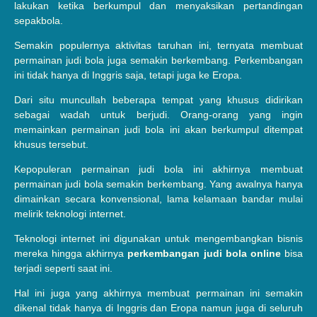
lakukan ketika berkumpul dan menyaksikan pertandingan
sepakbola.
Semakin populernya aktivitas taruhan ini, ternyata membuat
permainan judi bola juga semakin berkembang. Perkembangan
ini tidak hanya di Inggris saja, tetapi juga ke Eropa.
Dari situ muncullah beberapa tempat yang khusus didirikan
sebagai wadah untuk berjudi. Orang-orang yang ingin
memainkan permainan judi bola ini akan berkumpul ditempat
khusus tersebut.
Kepopuleran permainan judi bola ini akhirnya membuat
permainan judi bola semakin berkembang. Yang awalnya hanya
dimainkan secara konvensional, lama kelamaan bandar mulai
melirik teknologi internet.
Teknologi internet ini digunakan untuk mengembangkan bisnis
mereka hingga akhirnya
perkembangan judi bola online
bisa
terjadi seperti saat ini.
Hal ini juga yang akhirnya membuat permainan ini semakin
dikenal tidak hanya di Inggris dan Eropa namun juga di seluruh