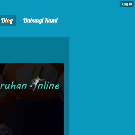
Blog
Hubungi Kami