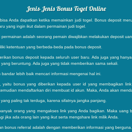
Jenis-Jenis Bonus Togel Online
bisa Anda dapatkan ketika memainkan judi togel. Bonus deposit me
ru yang ingin ikut dalam permainan judi togel.
i permainan adalah seorang pemain diwajibkan melakukan deposit uan
iki ketentuan yang berbeda-beda pada bonus deposit.
ikan bonus deposit kepada seluruh user baru. Ada juga yang hany
u yang beruntung. Ada juga yang tidak memberikan sama sekali.
 bandar lebih baik mencari informasi mengenai hal ini.
al, yaitu bonus yang diberikan kepada user id yang membagikan link
 kemudian mendaftarkan diri membuat id akun. Maka, Anda akan mendap
yang paling tak terduga, karena sifatnya jangka panjang.
banyak orang yang mengakses link yang Anda bagikan. Maka uang
i jika ada orang lain yang ikut serta mengshare link milik Anda.
an bonus referral adalah dengan memberikan informasi yang berguna.