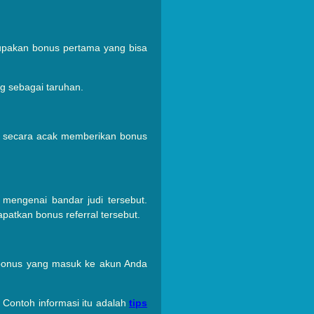
rupakan bonus pertama yang bisa
g sebagai taruhan.
a secara acak memberikan bonus
 mengenai bandar judi tersebut.
atkan bonus referral tersebut.
 bonus yang masuk ke akun Anda
 Contoh informasi itu adalah
tips