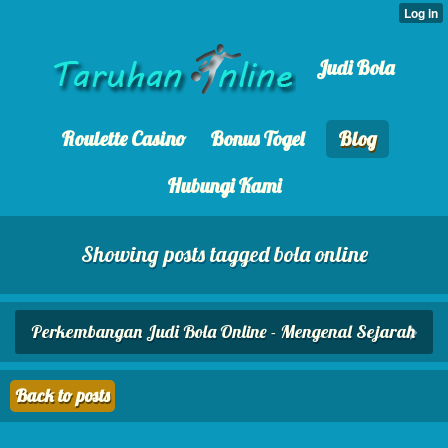
Judi Bola
Roulette Casino
Bonus Togel
Blog
Hubungi Kami
Showing posts tagged bola online
Perkembangan Judi Bola Online - Mengenal Sejarah
Back to posts